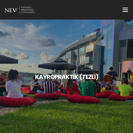
Başvuru
Programlar
tr
Öğrenciler İçin
Öğretim Üyeleri İçin
KAYROPRAKTİK (TEZLİ)
International Students
Enstitü Yönetimi