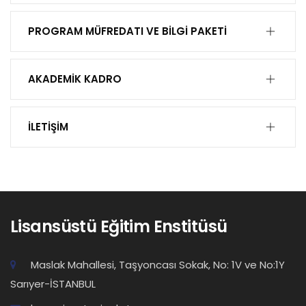
PROGRAM MÜFREDATI VE BİLGİ PAKETİ
AKADEMİK KADRO
İLETİŞİM
TIKLAYINIZ.
Lisansüstü Eğitim Enstitüsü
lee@nisantasi.edu.tr
Maslak Mahallesi, Taşyoncası Sokak, No: 1V ve No:1Y
Sarıyer-İSTANBUL
oidb_nu@nisantasi.edu.tr